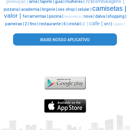
embalagens |
promoção |
ama |
tapete |
guia |
mulheres |
7 |
3 |
camisetas |
pizzaria |
academia |
lingerie |
sex-shop |
celular |
valor |
ferramentas |
piscina |
nova |
dalva |
shopping |
lavanderia |
cafe |
a' |
paineiras |
2 |
fino |
restaurante |
6 |
cristal |
sn |
|
copos |
BAIXE NOSSO APLICATIVO