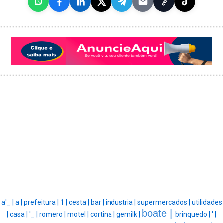
a'_ |
a |
prefeitura |
1 |
cesta |
bar |
industria |
supermercados |
utilidades
boate |
|
casa |
'_ |
romero |
motel |
cortina |
gemilk |
brinquedo |
' |