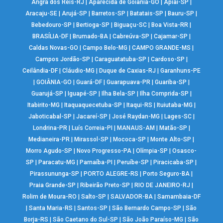
Angra dos Reis-RJ
|
Aparecida de Goiânia-GO
|
Apiaí-SP
|
Aracaju-SE
|
Arujá-SP
|
Barretos-SP
|
Batatais-SP
|
Bauru-SP
|
Bebedouro-SP
|
Bertioga-SP
|
Biguaçu-SC
|
Boa Vista-RR
|
BRASÍLIA-DF
|
Brumado-BA
|
Cabreúva-SP
|
Cajamar-SP
|
Caldas Novas-GO
|
Campo Belo-MG
|
CAMPO GRANDE-MS
|
Campos Jordão-SP
|
Caraguatatuba-SP
|
Cardoso-SP
|
Ceilândia-DF
|
Cláudio-MG
|
Duque de Caxias-RJ
|
Garanhuns-PE
|
GOIÂNIA-GO
|
Guará-DF
|
Guarapuava-PR
|
Guariba-SP
|
Guarujá-SP
|
Iguapé-SP
|
Ilha Bela-SP
|
Ilha Comprida-SP
|
Itabirito-MG
|
Itaquaquecetuba-SP
|
Itaqui-RS
|
Ituiutaba-MG
|
Jaboticabal-SP
|
Jacareí-SP
|
José Raydan-MG
|
Lages-SC
|
Londrina-PR
|
Luís Correia-PI
|
MANAUS-AM
|
Matão-SP
|
Medianeira-PR
|
Mirassol-SP
|
Mococa-SP
|
Monte Alto-SP
|
Morro Agudo-SP
|
Novo Progresso-PA
|
Olímpia-SP
|
Osasco-
SP
|
Paracatu-MG
|
Parnaíba-PI
|
Peruíbe-SP
|
Piracicaba-SP
|
Pirassununga-SP
|
PORTO ALEGRE-RS
|
Porto Seguro-BA
|
Praia Grande-SP
|
Ribeirão Preto-SP
|
RIO DE JANEIRO-RJ
|
Rolim de Moura-RO
|
Salto-SP
|
SALVADOR-BA
|
Samambaia-DF
|
Santa Maria-RS
|
Santos-SP
|
São Bernardo Campo-SP
|
São
Borja-RS
|
São Caetano do Sul-SP
|
São João Paraíso-MG
|
São