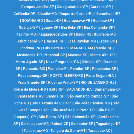
Campos Jordão-SP
|
Caraguatatuba-SP
|
Cardoso-SP
|
Ceilândia-DF
|
Cláudio-MG
|
Duque de Caxias-RJ
|
Garanhuns-PE
|
GOIÂNIA-GO
|
Guará-DF
|
Guarapuava-PR
|
Guariba-SP
|
Guarujá-SP
|
Iguapé-SP
|
Ilha Bela-SP
|
Ilha Comprida-SP
|
Itabirito-MG
|
Itaquaquecetuba-SP
|
Itaqui-RS
|
Ituiutaba-MG
|
Jaboticabal-SP
|
Jacareí-SP
|
José Raydan-MG
|
Lages-SC
|
Londrina-PR
|
Luís Correia-PI
|
MANAUS-AM
|
Matão-SP
|
Medianeira-PR
|
Mirassol-SP
|
Mococa-SP
|
Monte Alto-SP
|
Morro Agudo-SP
|
Novo Progresso-PA
|
Olímpia-SP
|
Osasco-
SP
|
Paracatu-MG
|
Parnaíba-PI
|
Peruíbe-SP
|
Piracicaba-SP
|
Pirassununga-SP
|
PORTO ALEGRE-RS
|
Porto Seguro-BA
|
Praia Grande-SP
|
Ribeirão Preto-SP
|
RIO DE JANEIRO-RJ
|
Rolim de Moura-RO
|
Salto-SP
|
SALVADOR-BA
|
Samambaia-DF
|
Santa Maria-RS
|
Santos-SP
|
São Bernardo Campo-SP
|
São
Borja-RS
|
São Caetano do Sul-SP
|
São João Paraíso-MG
|
São
José Campos-SP
|
São José do Rio Preto-SP
|
São Paulo
(Itaquera)-SP
|
São Pedro-SP
|
São Sebastião-SP
|
Sertãozinho-
SP
|
Sete Lagoas-MG
|
Sobral-CE
|
Sorocaba-SP
|
Taguatinga-DF
|
Taiobeiras-MG
|
Tangará da Serra-MT
|
Tarauacá-AC
|