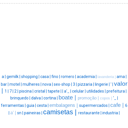
a |
gemilk |
shopping |
casa |
fino |
romero |
academia |
ama |
lavanderia |
valor
bar |
motel |
mulheres |
nova |
sex-shop |
3 |
pizzaria |
lingerie |
' |
|
1 |
7 |
2 |
piscina |
cristal |
tapete |
|
a'_ |
celular |
utilidades |
prefeitura |
boate |
brinquedo |
dalva |
cortina |
promoção |
'_ |
copos |
cafe |
embalagens |
ferramentas |
guia |
cesta |
supermercados |
6
camisetas |
a' |
|
sn |
paineiras |
restaurante |
industria |