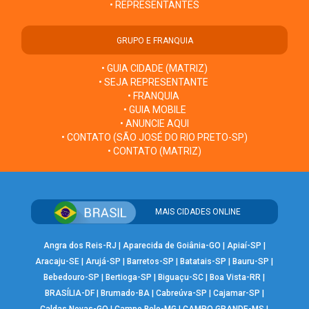
• REPRESENTANTES
GRUPO E FRANQUIA
• GUIA CIDADE (MATRIZ)
• SEJA REPRESENTANTE
• FRANQUIA
• GUIA MOBILE
• ANUNCIE AQUI
• CONTATO (SÃO JOSÉ DO RIO PRETO-SP)
• CONTATO (MATRIZ)
MAIS CIDADES ONLINE
Angra dos Reis-RJ
|
Aparecida de Goiânia-GO
|
Apiaí-SP
|
Aracaju-SE
|
Arujá-SP
|
Barretos-SP
|
Batatais-SP
|
Bauru-SP
|
Bebedouro-SP
|
Bertioga-SP
|
Biguaçu-SC
|
Boa Vista-RR
|
BRASÍLIA-DF
|
Brumado-BA
|
Cabreúva-SP
|
Cajamar-SP
|
Caldas Novas-GO
|
Campo Belo-MG
|
CAMPO GRANDE-MS
|