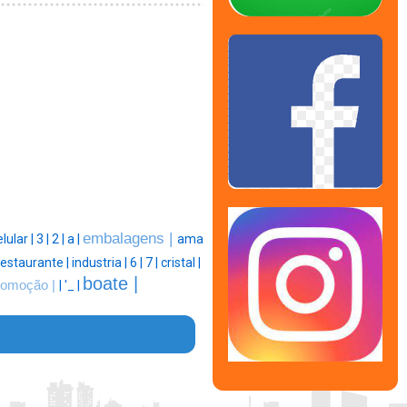
embalagens |
elular |
3 |
2 |
a |
ama
restaurante |
industria |
6 |
7 |
cristal |
boate |
romoção |
|
'_ |