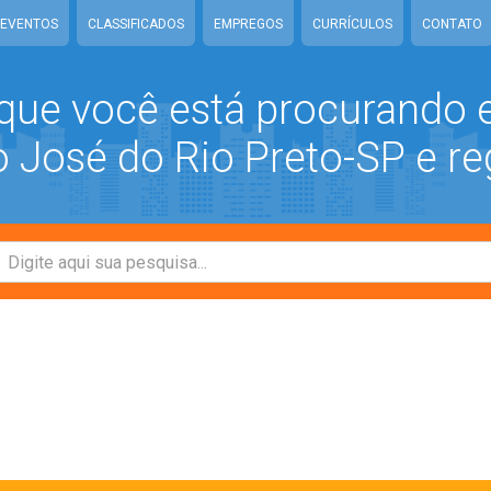
EVENTOS
CLASSIFICADOS
EMPREGOS
CURRÍCULOS
CONTATO
que você está procurando
José do Rio Preto-SP e re