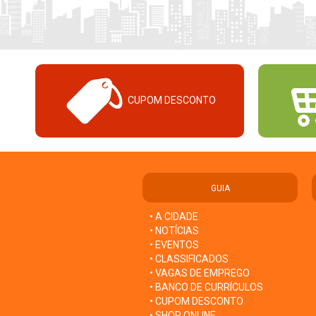
CUPOM DESCONTO
GUIA
• A CIDADE
• NOTÍCIAS
• EVENTOS
• CLASSIFICADOS
• VAGAS DE EMPREGO
• BANCO DE CURRÍCULOS
• CUPOM DESCONTO
• SHOP ONLINE