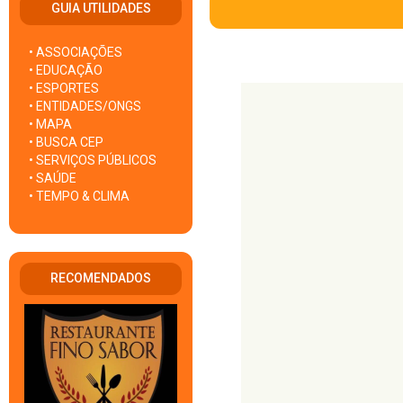
GUIA UTILIDADES
• ASSOCIAÇÕES
• EDUCAÇÃO
• ESPORTES
• ENTIDADES/ONGS
• MAPA
• BUSCA CEP
• SERVIÇOS PÚBLICOS
• SAÚDE
• TEMPO & CLIMA
RECOMENDADOS