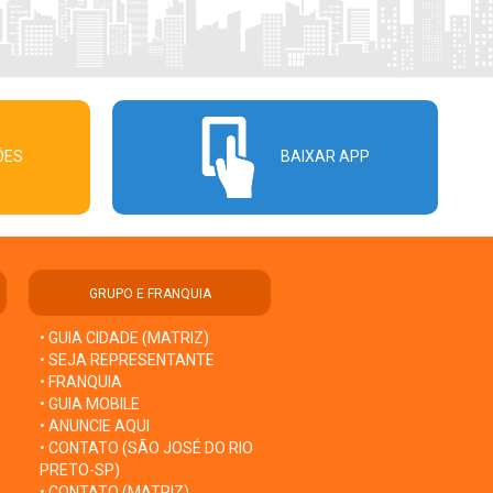
ÕES
BAIXAR APP
GRUPO E FRANQUIA
• GUIA CIDADE (MATRIZ)
• SEJA REPRESENTANTE
• FRANQUIA
• GUIA MOBILE
• ANUNCIE AQUI
• CONTATO (SÃO JOSÉ DO RIO
PRETO-SP)
• CONTATO (MATRIZ)