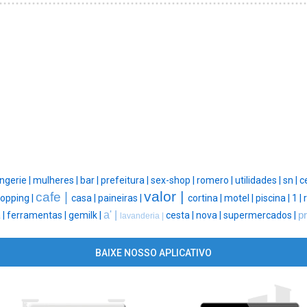
ingerie |
mulheres |
bar |
prefeitura |
sex-shop |
romero |
utilidades |
sn |
c
valor |
cafe |
opping |
casa |
paineiras |
cortina |
motel |
piscina |
1 |
a' |
 |
ferramentas |
gemilk |
cesta |
nova |
supermercados |
p
lavanderia |
BAIXE NOSSO APLICATIVO