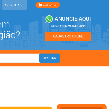
ANUNCIE AQUI
ANUNCIE AQUI
 em
MENSAGEM WHATS APP
gião?
CADASTRO ONLINE