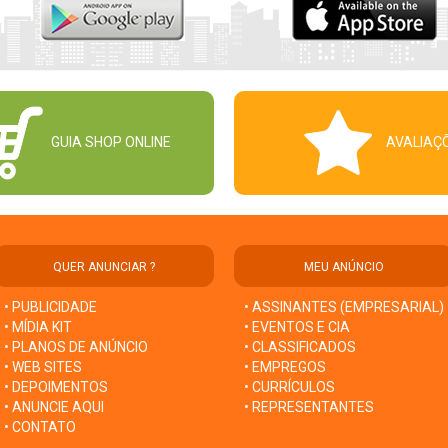
GUIA SHOP ONLINE
AVALIAÇ
QUER ANUNCIAR ?
MEU ANÚNCIO
• PUBLICIDADE
• ASSINANTES (EMPRESARIAL)
• MÍDIA KIT
• EVENTOS E CIA
• PLANOS DE ANÚNCIO
• CLASSIFICADOS
• WEB SITES
• EMPREGOS
• DEPOIMENTOS
• CURRÍCULOS
• ANUNCIE AQUI
• REPRESENTANTES
• CONTATO