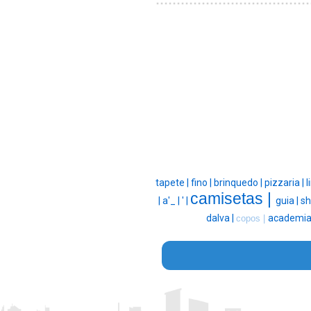
tapete |
fino |
brinquedo |
pizzaria |
l
camisetas |
|
a'_ |
' |
guia |
sh
dalva |
academia
copos |