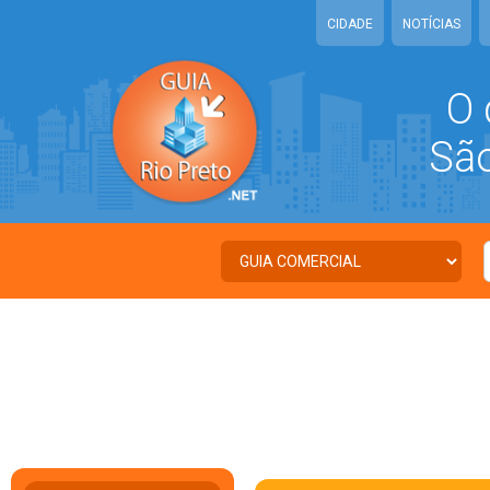
CIDADE
NOTÍCIAS
O 
São 