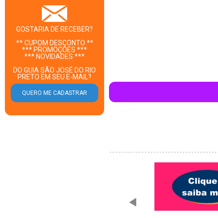
GOSTARIA DE RECEBER?
** CUPOM DESCONTO **
*** PROMOÇÕES ***
*** NOVIDADES ***
DO GUIA SÃO JOSÉ DO RIO
PRETO EM SEU E-MAIL?