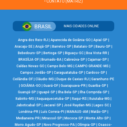
• CONTATO (MATRIZ)
MAIS CIDADES ONLINE
Angra dos Reis-RJ
|
Aparecida de Goiânia-GO
|
Apiaí-SP
|
Aracaju-SE
|
Arujá-SP
|
Barretos-SP
|
Batatais-SP
|
Bauru-SP
|
Bebedouro-SP
|
Bertioga-SP
|
Biguaçu-SC
|
Boa Vista-RR
|
BRASÍLIA-DF
|
Brumado-BA
|
Cabreúva-SP
|
Cajamar-SP
|
Caldas Novas-GO
|
Campo Belo-MG
|
CAMPO GRANDE-MS
|
Campos Jordão-SP
|
Caraguatatuba-SP
|
Cardoso-SP
|
Ceilândia-DF
|
Cláudio-MG
|
Duque de Caxias-RJ
|
Garanhuns-PE
|
GOIÂNIA-GO
|
Guará-DF
|
Guarapuava-PR
|
Guariba-SP
|
Guarujá-SP
|
Iguapé-SP
|
Ilha Bela-SP
|
Ilha Comprida-SP
|
Itabirito-MG
|
Itaquaquecetuba-SP
|
Itaqui-RS
|
Ituiutaba-MG
|
Jaboticabal-SP
|
Jacareí-SP
|
José Raydan-MG
|
Lages-SC
|
Londrina-PR
|
Luís Correia-PI
|
MANAUS-AM
|
Matão-SP
|
Medianeira-PR
|
Mirassol-SP
|
Mococa-SP
|
Monte Alto-SP
|
Morro Agudo-SP
|
Novo Progresso-PA
|
Olímpia-SP
|
Osasco-