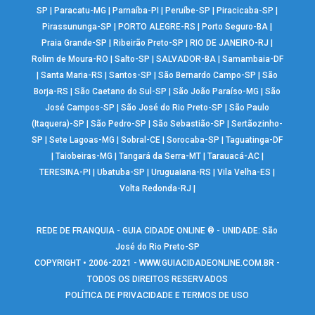
SP
|
Paracatu-MG
|
Parnaíba-PI
|
Peruíbe-SP
|
Piracicaba-SP
|
Pirassununga-SP
|
PORTO ALEGRE-RS
|
Porto Seguro-BA
|
Praia Grande-SP
|
Ribeirão Preto-SP
|
RIO DE JANEIRO-RJ
|
Rolim de Moura-RO
|
Salto-SP
|
SALVADOR-BA
|
Samambaia-DF
|
Santa Maria-RS
|
Santos-SP
|
São Bernardo Campo-SP
|
São
Borja-RS
|
São Caetano do Sul-SP
|
São João Paraíso-MG
|
São
José Campos-SP
|
São José do Rio Preto-SP
|
São Paulo
(Itaquera)-SP
|
São Pedro-SP
|
São Sebastião-SP
|
Sertãozinho-
SP
|
Sete Lagoas-MG
|
Sobral-CE
|
Sorocaba-SP
|
Taguatinga-DF
|
Taiobeiras-MG
|
Tangará da Serra-MT
|
Tarauacá-AC
|
TERESINA-PI
|
Ubatuba-SP
|
Uruguaiana-RS
|
Vila Velha-ES
|
Volta Redonda-RJ
|
REDE DE FRANQUIA - GUIA CIDADE ONLINE ® - UNIDADE: São
José do Rio Preto-SP
COPYRIGHT • 2006-2021 -
WWW.GUIACIDADEONLINE.COM.BR
-
TODOS OS DIREITOS RESERVADOS
POLÍTICA DE PRIVACIDADE E TERMOS DE USO