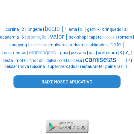
boate |
a' |
cortina |
2 |
|
lingerie |
' |
ama |
gemilk |
brinquedo |
a |
valor |
academia |
6 |
promoção |
sex-shop |
tapete |
romero |
copos |
cafe |
shopping |
mulheres |
industria |
utilidades |
lavanderia |
embalagens |
ferramentas |
guia |
pizzaria |
bar |
prefeitura |
3 |
a'_ |
camisetas |
cesta |
motel |
fino |
sn |
dalva |
cristal |
casa |
'_ |
7 |
celular |
nova |
piscina |
supermercados |
restaurante |
paineiras |
1 |
BAIXE NOSSO APLICATIVO