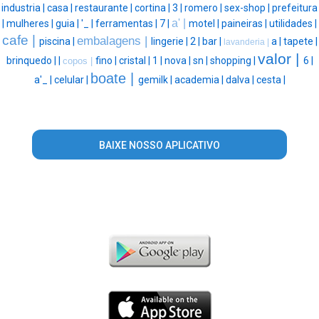
industria |
casa |
restaurante |
cortina |
3 |
romero |
sex-shop |
prefeitura
a' |
|
mulheres |
guia |
'_ |
ferramentas |
7 |
motel |
paineiras |
utilidades |
cafe |
embalagens |
piscina |
lingerie |
2 |
bar |
a |
tapete |
lavanderia |
valor |
brinquedo |
|
fino |
cristal |
1 |
nova |
sn |
shopping |
6 |
copos |
boate |
a'_ |
celular |
gemilk |
academia |
dalva |
cesta |
BAIXE NOSSO APLICATIVO