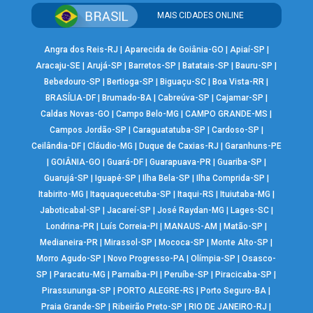
MAIS CIDADES ONLINE
Angra dos Reis-RJ
|
Aparecida de Goiânia-GO
|
Apiaí-SP
|
Aracaju-SE
|
Arujá-SP
|
Barretos-SP
|
Batatais-SP
|
Bauru-SP
|
Bebedouro-SP
|
Bertioga-SP
|
Biguaçu-SC
|
Boa Vista-RR
|
BRASÍLIA-DF
|
Brumado-BA
|
Cabreúva-SP
|
Cajamar-SP
|
Caldas Novas-GO
|
Campo Belo-MG
|
CAMPO GRANDE-MS
|
Campos Jordão-SP
|
Caraguatatuba-SP
|
Cardoso-SP
|
Ceilândia-DF
|
Cláudio-MG
|
Duque de Caxias-RJ
|
Garanhuns-PE
|
GOIÂNIA-GO
|
Guará-DF
|
Guarapuava-PR
|
Guariba-SP
|
Guarujá-SP
|
Iguapé-SP
|
Ilha Bela-SP
|
Ilha Comprida-SP
|
Itabirito-MG
|
Itaquaquecetuba-SP
|
Itaqui-RS
|
Ituiutaba-MG
|
Jaboticabal-SP
|
Jacareí-SP
|
José Raydan-MG
|
Lages-SC
|
Londrina-PR
|
Luís Correia-PI
|
MANAUS-AM
|
Matão-SP
|
Medianeira-PR
|
Mirassol-SP
|
Mococa-SP
|
Monte Alto-SP
|
Morro Agudo-SP
|
Novo Progresso-PA
|
Olímpia-SP
|
Osasco-
SP
|
Paracatu-MG
|
Parnaíba-PI
|
Peruíbe-SP
|
Piracicaba-SP
|
Pirassununga-SP
|
PORTO ALEGRE-RS
|
Porto Seguro-BA
|
Praia Grande-SP
|
Ribeirão Preto-SP
|
RIO DE JANEIRO-RJ
|