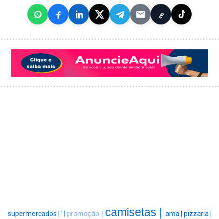
camisetas |
supermercados |
' |
promoção |
ama |
pizzaria |