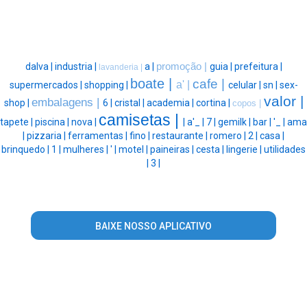
dalva |
industria |
a |
promoção |
guia |
prefeitura |
lavanderia |
boate |
cafe |
a' |
supermercados |
shopping |
celular |
sn |
sex-
valor |
embalagens |
shop |
6 |
cristal |
academia |
cortina |
copos |
camisetas |
tapete |
piscina |
nova |
|
a'_ |
7 |
gemilk |
bar |
'_ |
ama
|
pizzaria |
ferramentas |
fino |
restaurante |
romero |
2 |
casa |
brinquedo |
1 |
mulheres |
' |
motel |
paineiras |
cesta |
lingerie |
utilidades
|
3 |
BAIXE NOSSO APLICATIVO