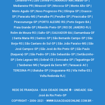
Londrina-PR
|
Luís Correia-PI
|
MANAUS-AM
|
Matão-SP
|
Medianeira-PR
|
Mirassol-SP
|
Mococa-SP
|
Monte Alto-SP
|
Morro Agudo-SP
|
Novo Progresso-PA
|
Olímpia-SP
|
Osasco-
SP
|
Paracatu-MG
|
Parnaíba-PI
|
Peruíbe-SP
|
Piracicaba-SP
|
Pirassununga-SP
|
PORTO ALEGRE-RS
|
Porto Seguro-BA
|
Praia Grande-SP
|
Ribeirão Preto-SP
|
RIO DE JANEIRO-RJ
|
Rolim de Moura-RO
|
Salto-SP
|
SALVADOR-BA
|
Samambaia-DF
|
Santa Maria-RS
|
Santos-SP
|
São Bernardo Campo-SP
|
São
Borja-RS
|
São Caetano do Sul-SP
|
São João Paraíso-MG
|
São
José Campos-SP
|
São José do Rio Preto-SP
|
São Paulo
(Itaquera)-SP
|
São Pedro-SP
|
São Sebastião-SP
|
Sertãozinho-
SP
|
Sete Lagoas-MG
|
Sobral-CE
|
Sorocaba-SP
|
Taguatinga-DF
|
Taiobeiras-MG
|
Tangará da Serra-MT
|
Tarauacá-AC
|
TERESINA-PI
|
Ubatuba-SP
|
Uruguaiana-RS
|
Vila Velha-ES
|
Volta Redonda-RJ
|
REDE DE FRANQUIA - GUIA CIDADE ONLINE ® - UNIDADE: São
José do Rio Preto-SP
COPYRIGHT • 2006-2021 -
WWW.GUIACIDADEONLINE.COM.BR
-