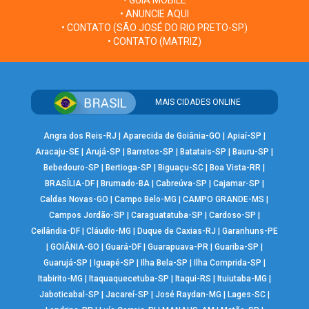
• GUIA MOBILE
• ANUNCIE AQUI
• CONTATO (SÃO JOSÉ DO RIO PRETO-SP)
• CONTATO (MATRIZ)
MAIS CIDADES ONLINE
Angra dos Reis-RJ
|
Aparecida de Goiânia-GO
|
Apiaí-SP
|
Aracaju-SE
|
Arujá-SP
|
Barretos-SP
|
Batatais-SP
|
Bauru-SP
|
Bebedouro-SP
|
Bertioga-SP
|
Biguaçu-SC
|
Boa Vista-RR
|
BRASÍLIA-DF
|
Brumado-BA
|
Cabreúva-SP
|
Cajamar-SP
|
Caldas Novas-GO
|
Campo Belo-MG
|
CAMPO GRANDE-MS
|
Campos Jordão-SP
|
Caraguatatuba-SP
|
Cardoso-SP
|
Ceilândia-DF
|
Cláudio-MG
|
Duque de Caxias-RJ
|
Garanhuns-PE
|
GOIÂNIA-GO
|
Guará-DF
|
Guarapuava-PR
|
Guariba-SP
|
Guarujá-SP
|
Iguapé-SP
|
Ilha Bela-SP
|
Ilha Comprida-SP
|
Itabirito-MG
|
Itaquaquecetuba-SP
|
Itaqui-RS
|
Ituiutaba-MG
|
Jaboticabal-SP
|
Jacareí-SP
|
José Raydan-MG
|
Lages-SC
|