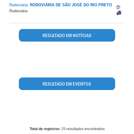
Rodoviária:
RODOVIÁRIA DE SÃO JOSÉ DO RIO PRETO
Rodoviária
RESULTADO EM NOTÍCIAS
Warning
: mysql_fetch_array() expects parameter 1 to be
resource, array given in
/home/guiasaojoseriopreto/www/conteudo_resultado_busca.p
on line
344
RESULTADO EM EVENTOS
Warning
: mysql_fetch_array() expects parameter 1 to be
resource, array given in
/home/guiasaojoseriopreto/www/conteudo_resultado_busca.p
on line
407
Total de registros:
25 resultados encontrados